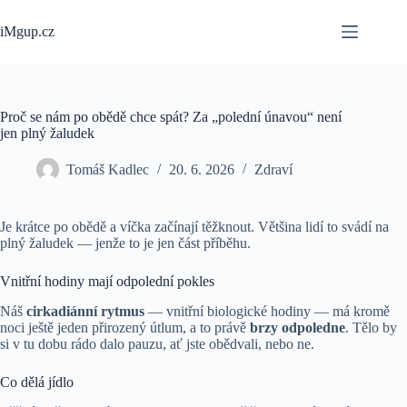
Skip
to
iMgup.cz
content
Proč se nám po obědě chce spát? Za „polední únavou“ není
jen plný žaludek
Tomáš Kadlec
20. 6. 2026
Zdraví
Je krátce po obědě a víčka začínají těžknout. Většina lidí to svádí na
plný žaludek — jenže to je jen část příběhu.
Vnitřní hodiny mají odpolední pokles
Náš
cirkadiánní rytmus
— vnitřní biologické hodiny — má kromě
noci ještě jeden přirozený útlum, a to právě
brzy odpoledne
. Tělo by
si v tu dobu rádo dalo pauzu, ať jste obědvali, nebo ne.
Co dělá jídlo