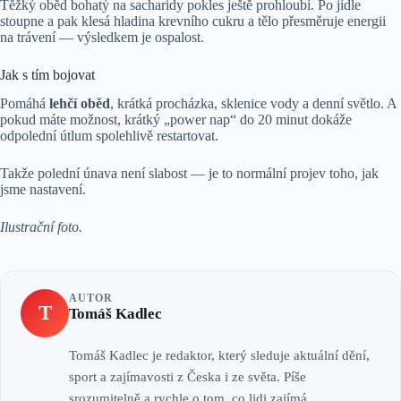
Těžký oběd bohatý na sacharidy pokles ještě prohloubí. Po jídle
stoupne a pak klesá hladina krevního cukru a tělo přesměruje energii
na trávení — výsledkem je ospalost.
Jak s tím bojovat
Pomáhá
lehčí oběd
, krátká procházka, sklenice vody a denní světlo. A
pokud máte možnost, krátký „power nap“ do 20 minut dokáže
odpolední útlum spolehlivě restartovat.
Takže polední únava není slabost — je to normální projev toho, jak
jsme nastavení.
Ilustrační foto.
AUTOR
T
Tomáš Kadlec
Tomáš Kadlec je redaktor, který sleduje aktuální dění,
sport a zajímavosti z Česka i ze světa. Píše
srozumitelně a rychle o tom, co lidi zajímá.