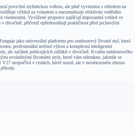
 povrchní stylistickou volbou, ale plně vyvinutou s ohledem na
rozšiřuje výhled za volantem a maximalizuje efektivitu vnitřního
ími vlastnostmi. Vyvážené proporce zajišťují impozantní vzhled ve
u v divočině, přičemž upřednostňují praktičnost před prchavými
unguje jako univerzální platforma pro outdoorový životní styl, která
ostor, profesionální terénní výkon a komplexní inteligentní
y, ale začátek pohlcujících zážitků v divočině. Kvalita outdoorového
itými uvolněnými životními styly, které vám odemkne, jakmile se
 V27 nespočívá v cestách, které urazil, ale v neomezeném zbrusu
přírody.