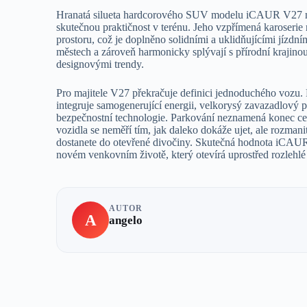
Hranatá silueta hardcorového SUV modelu iCAUR V27 není
skutečnou praktičnost v terénu. Jeho vzpřímená karoserie 
prostoru, což je doplněno solidními a uklidňujícími jízdn
městech a zároveň harmonicky splývají s přírodní krajino
designovými trendy.
Pro majitele V27 překračuje definici jednoduchého vozu. F
integruje samogenerující energii, velkorysý zavazadlový pr
bezpečnostní technologie. Parkování neznamená konec cest
vozidla se neměří tím, jak daleko dokáže ujet, ale rozman
dostanete do otevřené divočiny. Skutečná hodnota iCAUR
novém venkovním životě, který otevírá uprostřed rozlehlé 
AUTOR
A
angelo