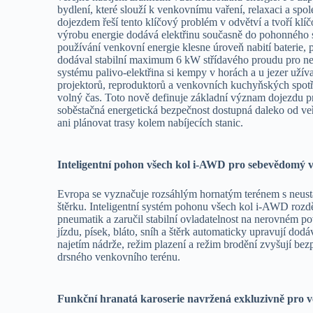
bydlení, které slouží k venkovnímu vaření, relaxaci a s
dojezdem řeší tento klíčový problém v odvětví a tvoří kl
výrobu energie dodává elektřinu současně do pohonného s
používání venkovní energie klesne úroveň nabití baterie, 
dodával stabilní maximum 6 kW střídavého proudu pro nep
systému palivo-elektřina si kempy v horách a u jezer užív
projektorů, reproduktorů a venkovních kuchyňských spotř
volný čas. Toto nově definuje základní význam dojezdu pro
soběstačná energetická bezpečnost dostupná daleko od veře
ani plánovat trasy kolem nabíjecích stanic.
Inteligentní pohon všech kol i-AWD pro sebevědomý 
Evropa se vyznačuje rozsáhlým hornatým terénem s neustál
štěrku. Inteligentní systém pohonu všech kol i-AWD rozdě
pneumatik a zaručil stabilní ovladatelnost na nerovném p
jízdu, písek, bláto, sníh a štěrk automaticky upravují do
najetím nádrže, režim plazení a režim brodění zvyšují bez
drsného venkovního terénu.
Funkční hranatá karoserie navržená exkluzivně pro v