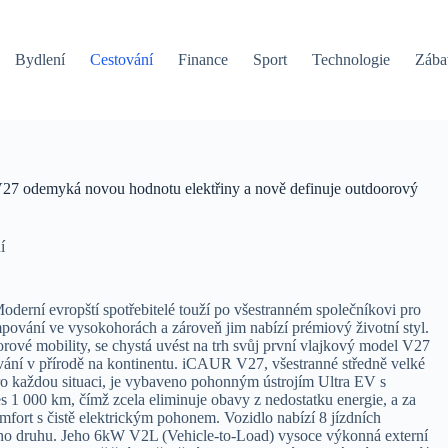
Bydlení
Cestování
Finance
Sport
Technologie
Zába
 V27 odemyká novou hodnotu elektřiny a nově definuje outdoorový
í
oderní evropští spotřebitelé touží po všestranném společníkovi pro
pování ve vysokohorách a zároveň jim nabízí prémiový životní styl.
vé mobility, se chystá uvést na trh svůj první vlajkový model V27
ání v přírodě na kontinentu. iCAUR V27, všestranné středně velké
o každou situaci, je vybaveno pohonným ústrojím Ultra EV s
1 000 km, čímž zcela eliminuje obavy z nedostatku energie, a za
mfort s čistě elektrickým pohonem. Vozidlo nabízí 8 jízdních
eho druhu. Jeho 6kW V2L (Vehicle-to-Load) vysoce výkonná externí