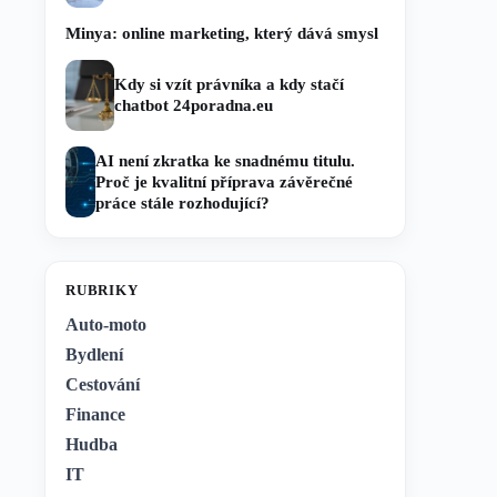
Minya: online marketing, který dává smysl
Kdy si vzít právníka a kdy stačí
chatbot 24poradna.eu
AI není zkratka ke snadnému titulu.
Proč je kvalitní příprava závěrečné
práce stále rozhodující?
RUBRIKY
Auto-moto
Bydlení
Cestování
Finance
Hudba
IT