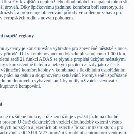
 Ultra EV k zajištění nepřetržitého dlouhodobého napájení mimo síť,
ší úroveň. Díky špičkovému jízdnímu komfortu boří stereotyp, že
družství, a proměňuje objevování přírody ve sdílenou zábavu pro
yty evropských rodin s novým pohonem.
ní napříč regiony
mi systémy je konstruována výhradně pro zpevněné městské silnice,
 v přírodě. Díky kombinovanému dojezdu přesahujícímu 1 000 km,
mpletní sadě 21 funkcí ADAS se plynule proplétá úzkými městskými
ony s konzistentně tichým a hebkým pocitem z jízdy jako z čistě
 výjimečný komfort kabiny v kombinaci s flexibilním uspořádáním
e, práci na dálku a skupinovému setkávání. Promyšleně uspořádané
du outdoorového vybavení, aniž by nutily uživatele slevovat z
o skupinové kempování.
í
cné rozšířené funkce, což znemožňuje vyvážit jízdu na dlouhé
 prostor. U čistě elektrických vozidel dlouhodobý externí výstup
dlehlých horských a jezerních oblastech s řídkou infrastrukturou pro
 zaparkování se iCAUR V27 promění v mobilní centrum pro venkovní