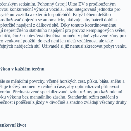
polečenským setkáním. Pohonný ústrojí Ultra EV s prodlouženým
íčovou konkurenční výhodu vozidla. Jeho integrovaná jednotka pro
ystému vozidla a externích spotřebičů. Když během delšího
prodlužovač dojezdu se automaticky aktivuje, aby baterii dobil a
řetržité napájení z dálkové sítě. Díky tomuto koordinovanému
ají nepřetržitého stabilního napájení pro provoz kempingových světel,
ebičů, čímž se otevřená divočina promění v plně vybavené zóny pro
 venkovní použití: dojezd není jen ujetá vzdálenost, ale také
jných nabíjecích sítí. Uživatelé si již nemusí zkracovat pobyt venku
výkon v každém terénu
e se měnícími povrchy, včetně horských cest, písku, bláta, sněhu a
luje točivý moment v reálném čase, aby optimalizoval přilnavost
ovrchu. Přednastavené specializované jízdní režimy pro každodenní
dávku výkonu bez manuálního zásahu. Standardní režim zatáčení s
pečnost i potěšení z jízdy v divočině a snadno zvládají všechny druhy
enkovní život