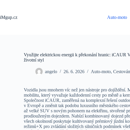
Skip
to
content
iMgup.cz
Auto-moto
Využijte elektrickou energii k překonání hranic: iCAUR
životní styl
angelo
26. 6. 2026
Auto-moto
,
Cestován
Vozidla jsou mnohem víc než jen nástroje pro dojíždění. M
mobilitu, který vyvažuje každodenní cesty po městě a kem
Společnost iCAUR, zaměřená na komplexní řešení outdooro
v Evropě a změnit tak podobu luxusního městského cestov
až velké SUV s novým pohonem na elektřinu, stvořené pr
prodlouženým dojezdem. Nabízí kombinovaný dojezd přes 
všech okolností poskytuje kultivovaný prémiový jízdní ko
režimů+X pro zvládání složitých silničních podmínek vš