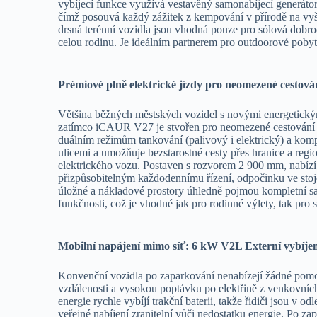
vybíjecí funkce využívá vestavěný samonabíjecí generátor
čímž posouvá každý zážitek z kempování v přírodě na vyš
drsná terénní vozidla jsou vhodná pouze pro sólová dobro
celou rodinu. Je ideálním partnerem pro outdoorové pob
Prémiové plně elektrické jízdy pro neomezené cestová
Většina běžných městských vozidel s novými energetický
zatímco iCAUR V27 je stvořen pro neomezené cestování
duálním režimům tankování (palivový i elektrický) a ko
ulicemi a umožňuje bezstarostné cesty přes hranice a regi
elektrického vozu. Postaven s rozvorem 2 900 mm, nabízí
přizpůsobitelným každodennímu řízení, odpočinku ve stoj
úložné a nákladové prostory úhledně pojmou kompletní sa
funkčnosti, což je vhodné jak pro rodinné výlety, tak pr
Mobilní napájení mimo síť: 6 kW V2L Externí vybíjen
Konvenční vozidla po zaparkování nenabízejí žádné pomo
vzdálenosti a vysokou poptávku po elektřině z venkovních
energie rychle vybíjí trakční baterii, takže řidiči jsou v o
veřejné nabíjení zranitelní vůči nedostatku energie. Po