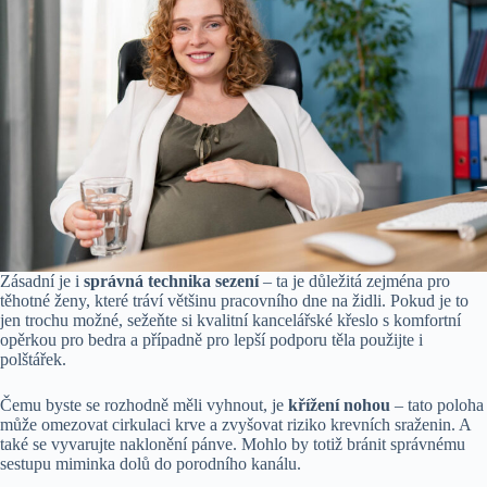
Zásadní je i
správná technika sezení
– ta je důležitá zejména pro
těhotné ženy, které tráví většinu pracovního dne na židli. Pokud je to
jen trochu možné, sežeňte si kvalitní kancelářské křeslo s komfortní
opěrkou pro bedra a případně pro lepší podporu těla použijte i
polštářek.
Čemu byste se rozhodně měli vyhnout, je
křížení nohou
– tato poloha
může omezovat cirkulaci krve a zvyšovat riziko krevních sraženin. A
také se vyvarujte naklonění pánve. Mohlo by totiž bránit správnému
sestupu miminka dolů do porodního kanálu.