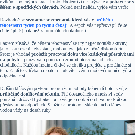
rizikům spojeným s prací. Proto těhotenství neskrývejte a
pobavte se s
šéfem o specifických úlevách
. Pokud není nelida, vyjde vám vstříc.
Rozhodně se
seznamte se změnami, která vás v
průběhu
těhotenství týden po
týdnu čekají
. Alespoň vás nepřekvapí, že se
cítíte úplně jinak než za normálních okolností.
Faktem zůstává, že během těhotenství se i ty nejjednodušší aktivity,
jako jsou sezení nebo stání, mohou jevit jako značně diskomfortní.
Proto je vhodné
proložit pracovní dobu více krátkými přestávkami
na pohyb
– pauzy vám pomůžou zmírnit otoky na nohách a
chodidlech. Každou hodinu či dvě se chvilku projděte a protáhněte si
tělo. Zajděte si třeba na toaletu – ulevíte svému močovému měchýři a
odpočinete si.
Dalším klíčovým prvkem pro udržení pohody během těhotenství je
průběžné doplňování tekutin
. Pití dostatečného množství vody
pomáhá udržovat hydrataci, a navíc je to dobrá omluva pro krátkou
přestávku na odpočinek. Snažte se proto mít sklenici nebo láhev s
vodou vždy na dosah ruky.