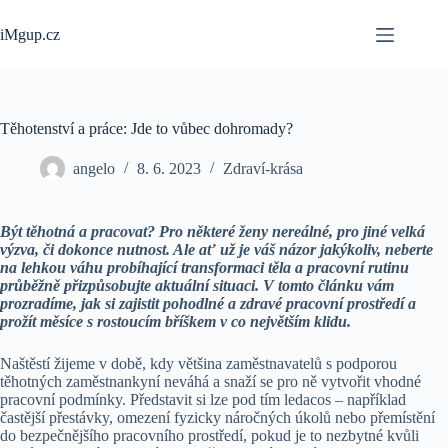
Skip
to
iMgup.cz
content
Těhotenství a práce: Jde to vůbec dohromady?
angelo
8. 6. 2023
Zdraví-krása
Být těhotná a pracovat? Pro některé ženy nereálné, pro jiné velká
výzva, či dokonce nutnost. Ale ať už je váš názor jakýkoliv, neberte
na lehkou váhu probíhající transformaci těla a pracovní rutinu
průběžně přizpůsobujte aktuální situaci. V tomto článku vám
prozradíme, jak si zajistit pohodlné a zdravé pracovní prostředí a
prožít měsíce s rostoucím bříškem v co největším klidu.
Naštěstí žijeme v době, kdy většina zaměstnavatelů s podporou
těhotných zaměstnankyní neváhá a snaží se pro ně vytvořit vhodné
pracovní podmínky. Představit si lze pod tím ledacos – například
častější přestávky, omezení fyzicky náročných úkolů nebo přemístění
do bezpečnějšího pracovního prostředí, pokud je to nezbytné kvůli