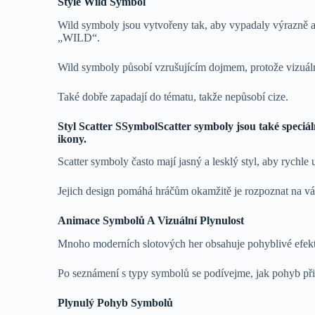
Style Wild Symbol
Wild symboly jsou vytvořeny tak, aby vypadaly výrazně a s
„WILD“.
Wild symboly působí vzrušujícím dojmem, protože vizuál
Také dobře zapadají do tématu, takže nepůsobí cize.
Styl Scatter SSymbol
Scatter symboly jsou také speci
ikony.
Scatter symboly často mají jasný a lesklý styl, aby rychle
Jejich design pomáhá hráčům okamžitě je rozpoznat na vá
Animace Symbolů A Vizuální Plynulost
Mnoho moderních slotových her obsahuje pohyblivé efekty
Po seznámení s typy symbolů se podívejme, jak pohyb při
Plynulý Pohyb Symbolů