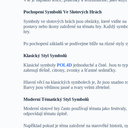
Pochopení Symbolů Ve Slotových Hrách
Symboly ve slotových hrách jsou obrázky, které vidíte na
postavy nebo ikony založené na tématu hry. Každý symbol m
hry.
Po pochopení základů se podívejme blíže na různé styly 
Klasický Styl Symbolů
Klasické symboly
POL4D
jednoduché a čisté. Jsou to typ
zahrnují třešně, citrony, zvonky a šťastné sedmičky.
Hlavní věcí na klasických symbolech je, že jsou snadno r
Barvy jsou většinou jasné a tvary velmi zřetelné.
Moderní Tématický Styl Symbolů
Moderní slotové hry často používají témata jako festivaly,
odpovídají tématu úplně.
Například pokud je téma založené na starověké historii,