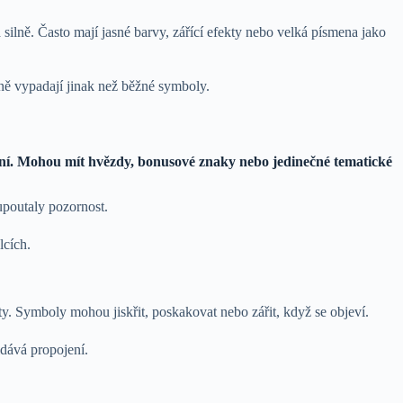
ilně. Často mají jasné barvy, zářící efekty nebo velká písmena jako
ně vypadají jinak než běžné symboly.
ální. Mohou mít hvězdy, bonusové znaky nebo jedinečné tematické
 upoutaly pozornost.
lcích.
. Symboly mohou jiskřit, poskakovat nebo zářit, když se objeví.
dává propojení.