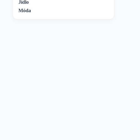
Jídlo
Móda