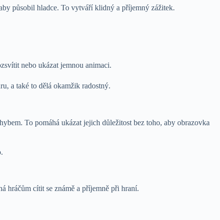
y působil hladce. To vytváří klidný a příjemný zážitek.
zsvítit nebo ukázat jemnou animaci.
u, a také to dělá okamžik radostný.
ohybem. To pomáhá ukázat jejich důležitost bez toho, aby obrazovka
.
 hráčům cítit se známě a příjemně při hraní.
.