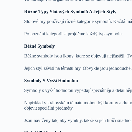
Různé Typy Slotových Symbolů A Jejich Styly
Slotové hry používají různé kategorie symbolů. Každá má s
Po poznání kategorií si projděme každý typ symbolu.
Běžné Symboly
Běžné symboly jsou ikony, které se objevují nejčastěji. T
Jejich styl závisí na tématu hry. Obvykle jsou jednoduché, 
Symboly S Vyšší Hodnotou
Symboly s vyšší hodnotou vypadají speciálněji a detailněj
Například v královském tématu mohou být koruny a dra
objevit speciální předměty.
Jsou navrženy tak, aby vynikly, takže si jich hráči snadn