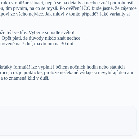
ku v obtížné situaci, neptá se na detaily a nechce znát podrobnosti
tou, tím prvním, na co se myslí. Po ověření IČO bude jasné, že zájemce
apoví ze všeho nejvíce. Jak mluví v tomto případě? Jaké varianty si
e být ve hře. Vyberte si podle svého!
 Opět platí, že důvody nikdo znát nechce.
tanovené na 7 dní, maximum na 30 dní.
 krátký formulář lze vyplnit i během nočních hodin nebo státních
roce, což je praktické, protože nečekané výdaje si nevybírají den ani
 a to znamená klid v duši.