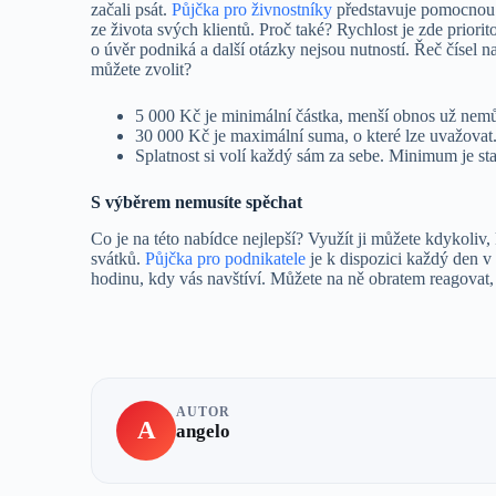
začali psát.
Půjčka pro živnostníky
představuje pomocnou ru
ze života svých klientů. Proč také? Rychlost je zde priori
o úvěr podniká a další otázky nejsou nutností. Řeč čísel n
můžete zvolit?
5 000 Kč je minimální částka, menší obnos už nemůž
30 000 Kč je maximální suma, o které lze uvažovat.
Splatnost si volí každý sám za sebe. Minimum je s
S výběrem nemusíte spěchat
Co je na této nabídce nejlepší? Využít ji můžete kdykoliv,
svátků.
Půjčka pro podnikatele
je k dispozici každý den v 
hodinu, kdy vás navštíví. Můžete na ně obratem reagovat,
AUTOR
A
angelo