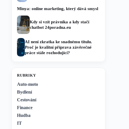
Minya: online marketing, který dává smysl
Kdy si vzít právníka a kdy stačí
chatbot 24poradna.eu
AI není zkratka ke snadnému titulu.
Proč je kvalitní příprava závěrečné
práce stále rozhodující?
RUBRIKY
Auto-moto
Bydlení
Cestování
Finance
Hudba
IT