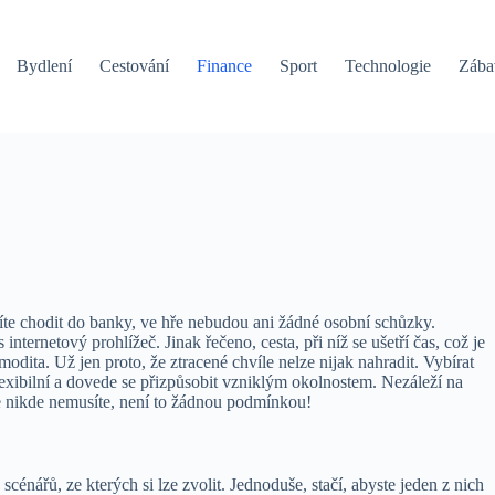
Bydlení
Cestování
Finance
Sport
Technologie
Zába
íte chodit do banky, ve hře nebudou ani žádné osobní schůzky.
nternetový prohlížeč. Jinak řečeno, cesta, při níž se ušetří čas, což je
ita. Už jen proto, že ztracené chvíle nelze nijak nahradit. Vybírat
lexibilní a dovede se přizpůsobit vzniklým okolnostem. Nezáleží na
e nikde nemusíte, není to žádnou podmínkou!
cénářů, ze kterých si lze zvolit. Jednoduše, stačí, abyste jeden z nich