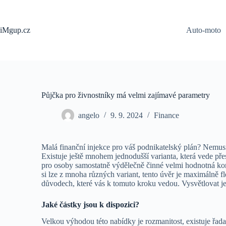
Skip
to
content
iMgup.cz
Auto-moto
Půjčka pro živnostníky má velmi zajímavé parametry
angelo
9. 9. 2024
Finance
Malá finanční injekce pro váš podnikatelský plán? Nemus
Existuje ještě mnohem jednodušší varianta, která vede přes i
pro osoby samostatně výdělečně činné velmi hodnotná komod
si lze z mnoha různých variant, tento úvěr je maximálně f
důvodech, které vás k tomuto kroku vedou. Vysvětlovat j
Jaké částky jsou k dispozici?
Velkou výhodou této nabídky je rozmanitost, existuje řada s