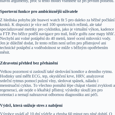
hlavní argumenty, proč si tento model všimnete už při prvním pohledu.
Sportovní funkce pro ambicióznější uživatele
Z hlediska pohybu jde huawei watch fit 5 pro daleko za běžné počítání
kroků. K dispozici je více než 100 sportovních režimů, ale také
specializované metriky pro cyklistiku, jako je virtuální výkon, kadence
a FTP. Pro běžce potěší navigace pro trail, hráče golfu zase mapy hřišť.
Nechybí ani volné potápění do 40 metrů, které ocení milovníci vody.
Jen je důležité dodat, že tento režim není určen pro přístrojové ani
technické potápění a voděodolnost se může s běžným opotřebením
měnit.
Zdravotní přehled bez přehánění
Velkou pozornost si zaslouží také sledování kondice a denního rytmu.
Hodinky umí měřit ECG, tep, okysličení krve, HRV, analyzovat
srdeční rytmus pomocí pulzní vlny, sledovat spánek, náladu i
menstruační cyklus. To všechno pomáhá lépe chápat vlastní zvyklosti a
regeneraci, ale nejde o lékařský přístroj; výsledky slouží jen pro
orientaci a nemají nahrazovat odbornou diagnostiku ani péči.
Výdrž, která snižuje stres z nabíjení
Výrobce uvádí až 10 dní výdrže a zhruba 60 minut pro plné dobití. O