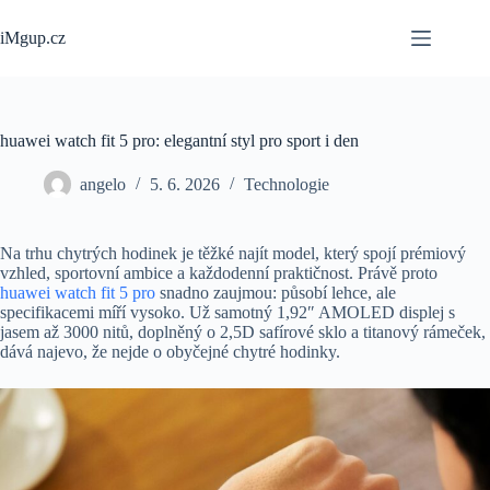
Skip
to
iMgup.cz
content
huawei watch fit 5 pro: elegantní styl pro sport i den
angelo
5. 6. 2026
Technologie
Na trhu chytrých hodinek je těžké najít model, který spojí prémiový
vzhled, sportovní ambice a každodenní praktičnost. Právě proto
huawei watch fit 5 pro
snadno zaujmou: působí lehce, ale
specifikacemi míří vysoko. Už samotný 1,92″ AMOLED displej s
jasem až 3000 nitů, doplněný o 2,5D safírové sklo a titanový rámeček,
dává najevo, že nejde o obyčejné chytré hodinky.