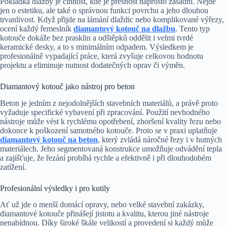
Pokládka dlažby je činnost, kde je přesnost naprosto zásadní. Nejde
jen o estetiku, ale také o správnou funkci povrchu a jeho dlouhou
trvanlivost. Když přijde na lámání dlaždic nebo komplikované výřezy,
ocení každý řemeslník
diamantový kotouč na dlažbu
. Tento typ
kotouče dokáže bez prasklin a odštěpků oddělit i velmi tvrdé
keramické desky, a to s minimálním odpadem. Výsledkem je
profesionálně vypadající práce, která zvyšuje celkovou hodnotu
projektu a eliminuje nutnost dodatečných oprav či výměn.
Diamantový kotouč jako nástroj pro beton
Beton je jedním z nejodolnějších stavebních materiálů, a právě proto
vyžaduje specifické vybavení při zpracování. Použití nevhodného
nástroje může vést k rychlému opotřebení, zhoršení kvality řezu nebo
dokonce k poškození samotného kotouče. Proto se v praxi uplatňuje
diamantový kotouč na beton
, který zvládá náročné řezy i v hutných
materiálech. Jeho segmentovaná konstrukce umožňuje odvádění tepla
a zajišťuje, že řezání probíhá rychle a efektivně i při dlouhodobém
zatížení.
Profesionální výsledky i pro kutily
Ať už jde o menší domácí opravy, nebo velké stavební zakázky,
diamantové kotouče přinášejí jistotu a kvalitu, kterou jiné nástroje
nenabídnou. Díky široké škále velikostí a provedení si každý může