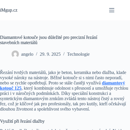
Skip
to
iMgup.cz
content
Diamantové kotouče jsou důležité pro precizní řezání
stavebních materiálů
angelo
29. 9. 2025
Technologie
Řezání tvrdých materiálů, jako je beton, keramika nebo dlažba, klade
vysoké nároky na nástroje. Běžné kotouče si s nimi často neporadí,
nebo se rychle opotřebují. Proto se stále častěji využívá
diamantový
kotouč 125
, který kombinuje odolnost s přesností a umožňuje rychlou
práci i v náročných podmínkách. Díky speciální konstrukci a
syntetickým diamantovým zrnkům zvládá tento nástroj čistý a rovný
řez, což je klíčové jak pro profesionály, tak pro kutily, kteří očekávají
dlouhou životnost a spolehlivost svého vybavení.
Využití při řezání dlažby